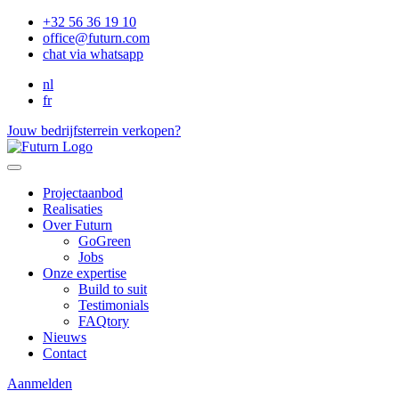
+32 56 36 19 10
office@futurn.com
chat via whatsapp
nl
fr
Jouw bedrijfsterrein verkopen?
Projectaanbod
Realisaties
Over Futurn
GoGreen
Jobs
Onze expertise
Build to suit
Testimonials
FAQtory
Nieuws
Contact
Aanmelden